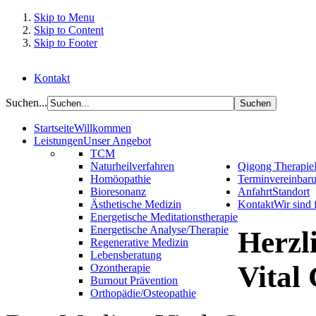
Skip to Menu
Skip to Content
Skip to Footer
Kontakt
Suchen...
Startseite
Willkommen
Leistungen
Unser Angebot
TCM
Naturheilverfahren
Qigong Therapie
Homöopathie
Terminvereinbar
Bioresonanz
Anfahrt
Standort
Ästhetische Medizin
Kontakt
Wir sind 
Energetische Meditationstherapie
Energetische Analyse/Therapie
Herzl
Regenerative Medizin
Lebensberatung
Vital
Ozontherapie
Burnout Prävention
Orthopädie/Osteopathie