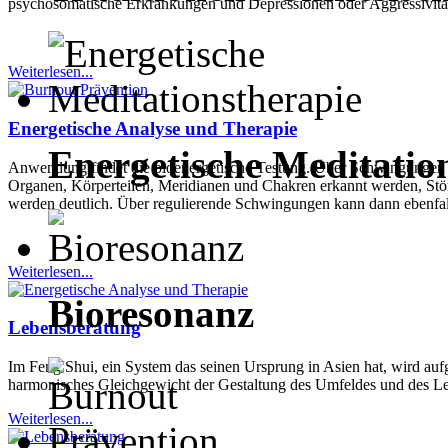
psychosomatische Erkrankungen und Depressionen oder Aggressivität
Weiterlesen...
Energetische Analyse und Therapie
Energetische Meditatio
Anwendung findet die bioenergetische Testung. Über Schwingungen
Organen, Körperteilen, Meridianen und Chakren erkannt werden, Stö
werden deutlich. Über regulierende Schwingungen kann dann ebenfalls
Weiterlesen...
Bioresonanz
Lebensberatung
Im Feng Shui, ein System das seinen Ursprung in Asien hat, wird au
harmonisches Gleichgewicht der Gestaltung des Umfeldes und des Le
Weiterlesen...