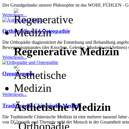
Der Grundgedanke unserer Philosophie ist das WOHL FÜHLEN - Ges
Weiterlesen...
Orthopädie und Osteopathie
Die Orthopädie diagnostiziert die Entstehung und Behandlung angebo
Bewegungsapparates (der Knochen, Gelenke, Muskeln und Sehnen) sow
Regenerative Medizin
Weiterlesen...
Ozontherapie
Weiterlesen...
Ästhetische Medizin
Traditionelle Chinesische Medizin
Die Traditionelle Chinesische Medizin ist eine mehrere tausend Jahre 
von Diagnostik und Therapie steht der Mensch in der Gesamtheit se