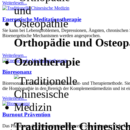
Weiterlesen...
Energetische Meditationstherapie
Sie kann bei Lebensproblemen, Depressionen, Ängsten, chronische
Bioenergetische Mechanismen werden angesprochen.
Orthopädie und Osteop
Weiterlesen...
Ozontherapie
Bioresonanz
Bioresonanz ist eine biophysikalische Test- und Therapiemethode. Si
die Homöopathie in den Bereich der Komplementärmedizin und ist ei
Weiterlesen...
Burnout Prävention
Traditionelle Chinesisc
Das Phänomen des Burnouts ist mittlerweile sehr verbreitet. Viele M